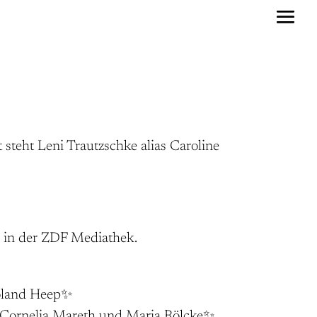
 steht Leni Trautzschke alias Caroline
 in der ZDF Mediathek.
Roland Heep✨
ornelia Mareth und Maria Rölcke✨