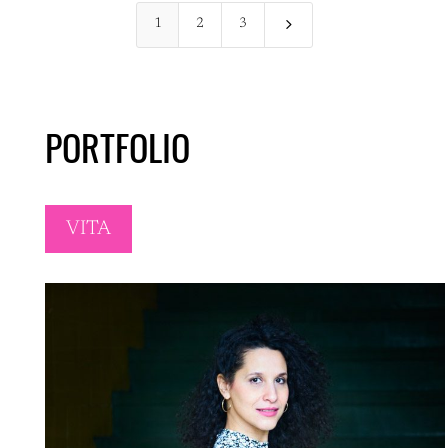
5
1
2
3
PORTFOLIO
VITA