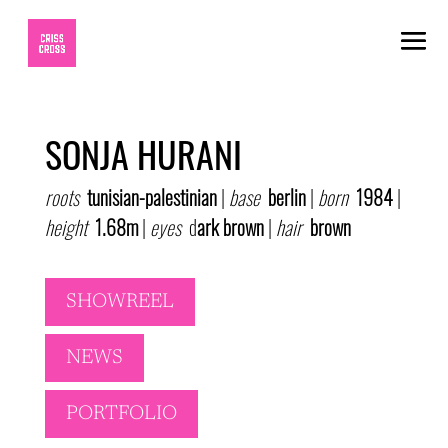
SONJA HURANI
roots
tunisian-palestinian
|
base
berlin
|
born
1984
|
height
1.68m
|
eyes
d
ark brown
|
hair
brown
SHOWREEL
NEWS
PORTFOLIO