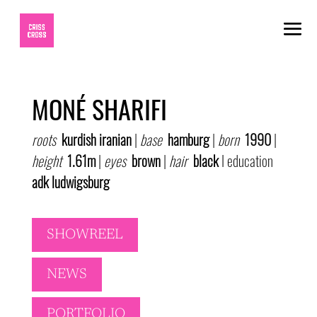
MONÉ SHARIFI
roots
kurdish iranian
|
base
hamburg
|
born
1990
|
height
1.61m
|
eyes
brown
|
hair
black
I education
adk ludwigsburg
SHOWREEL
NEWS
PORTFOLIO