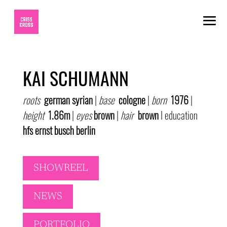
KAI SCHUMANN
roots
german
syrian
|
base
cologne
|
born
1976
|
height
1.86m
|
eyes
brown
|
hair
brown
I education
hfs ernst busch berlin
SHOWREEL
NEWS
PORTFOLIO